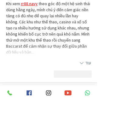
Khi xem 
rr88.navy
 theo góc độ một hệ sinh thái 
dùng hằng ngày, mình chú ý đến cảm giác nền 
tảng có đủ nhẹ để quay lại nhiều lần hay 
không. Các khu như thể thao, casino và xổ số 
tạo ra nhiều hướng sử dụng khác nhau, nhưng 
không khiến bố cục trở nên quá khó nắm. Mình 
thử mở một khu thể thao rồi chuyển sang 
Baccarat để cảm nhận sự thay đổi giữa phần 
dữ liệu và bàn…
עוד
לייק
להשיב
blogcommentsieuviet
לפני יומיים
Khi tìm hiểu về hướng phát triển của một hệ 
thống, mình thường xem 
https://llwin.sh/
 có 
xây dựng trải nghiệm đồng đều giữa các khu 
hay chỉ tập trung vào một nội dung. Trong lúc 
quan sát, mình để ý phần thông tin khuyến 