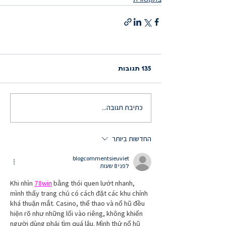
135 תגובות
כתיבת תגובה...
החדשות ביותר
blogcommentsieuviet
לפני 8 שעות
Khi nhìn 
78win
 bằng thói quen lướt nhanh, 
mình thấy trang chủ có cách đặt các khu chính 
khá thuận mắt. Casino, thể thao và nổ hũ đều 
hiện rõ như những lối vào riêng, không khiến 
người dùng phải tìm quá lâu. Mình thử nổ hũ 