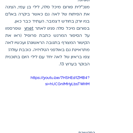
מנכ"לית פורום מיכל סלה, לילי בן עמי, הציגה 
את הפיתוח של לאה גם כאשר ביקרה באו"ם 
בניו יורק בחודש דצמבר. העתיד כבר כאן.
בפורום מיכל סלה פנינו לאתר 
ynet
  שפרסמו 
על הסיפור המרגש כתבת פרופיל (ראו את 
הקישור המצורף בתגובה הראשונה) ועכשיו לאה 
מתראיינת גם באולפני הטלויזיה. כוכבת עולה!
צפו בראיון של לאה יחד עם לילי היום בתוכנית 
הבוקר בערוץ 13.
https://youtu.be/7HSHEd1ZMB4?
si=hUCGnIMHyLbsTWHM
בתקשורת