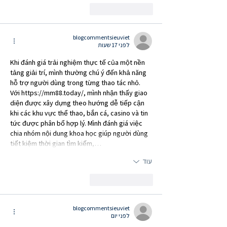
לייק
להשיב
blogcommentsieuviet
לפני 17 שעות
Khi đánh giá trải nghiệm thực tế của một nền 
tảng giải trí, mình thường chú ý đến khả năng 
hỗ trợ người dùng trong từng thao tác nhỏ. 
Với 
https://mm88.today/
, mình nhận thấy giao 
diện được xây dựng theo hướng dễ tiếp cận 
khi các khu vực thể thao, bắn cá, casino và tin 
tức được phân bổ hợp lý. Mình đánh giá việc 
chia nhóm nội dung khoa học giúp người dùng 
tiết kiệm thời gian tìm kiếm,…
עוד
לייק
להשיב
blogcommentsieuviet
לפני יום