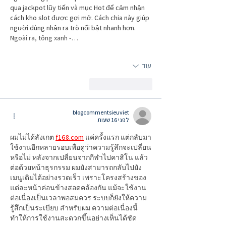
qua jackpot lũy tiến và mục Hot để cảm nhận 
cách kho slot được gợi mở. Cách chia này giúp 
người dùng nhận ra trò nổi bật nhanh hơn. 
Ngoài ra, tông xanh -…
עוד
לייק
להשיב
blogcommentsieuviet
לפני 16 שעות
ผมไม่ได้สังเกต 
f168.com
 แค่ครั้งแรก แต่กลับมา
ใช้งานอีกหลายรอบเพื่อดูว่าความรู้สึกจะเปลี่ยน
หรือไม่ หลังจากเปลี่ยนจากกีฬาไปคาสิโน แล้ว
ต่อด้วยหน้าธุรกรรม ผมยังสามารถกลับไปยัง
เมนูเดิมได้อย่างรวดเร็ว เพราะโครงสร้างของ
แต่ละหน้าค่อนข้างสอดคล้องกัน แม้จะใช้งาน
ต่อเนื่องเป็นเวลาพอสมควร ระบบก็ยังให้ความ
รู้สึกเป็นระเบียบ สำหรับผม ความต่อเนื่องนี้
ทำให้การใช้งานสะดวกขึ้นอย่างเห็นได้ชัด