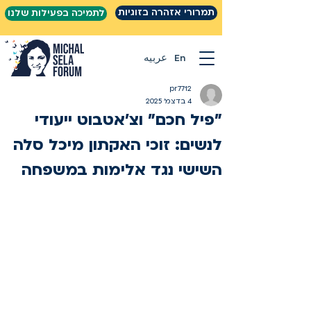
תמרורי אזהרה בזוגיות
לתמיכה בפעילות שלנו
En
عربيه
pr7712
4 בדצמ׳ 2025
"פיל חכם" וצ'אטבוט ייעודי
לנשים: זוכי האקתון מיכל סלה
השישי נגד אלימות במשפחה