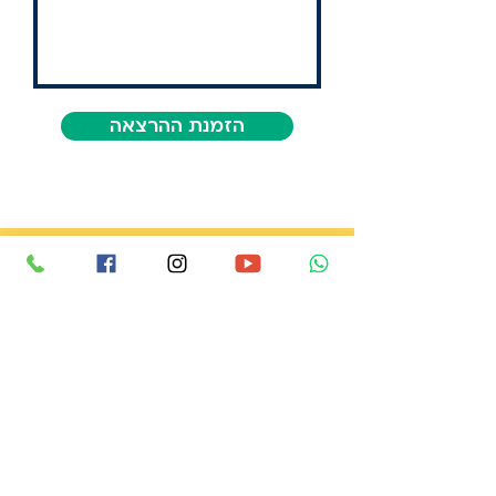
הזמנת ההרצאה
פורום מיכל סלה מקדם ומפתח כלים חדשניים
מצילי חיים למיגור אלימות במשפחה.
אנו מתקיימים מתרומות בלבד וכל סכום
משמעותי עבורנו.
לתמיכה בפעילות שלנו
אודות הפורום
שותפים