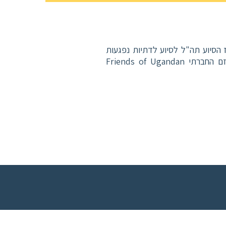
 הסיוע תה"ל לסיוע לדתיות נפגעות
אלימות ופגיעות מיניות. שותפה מייסדת המיזם החברתי Friends of Ugandan