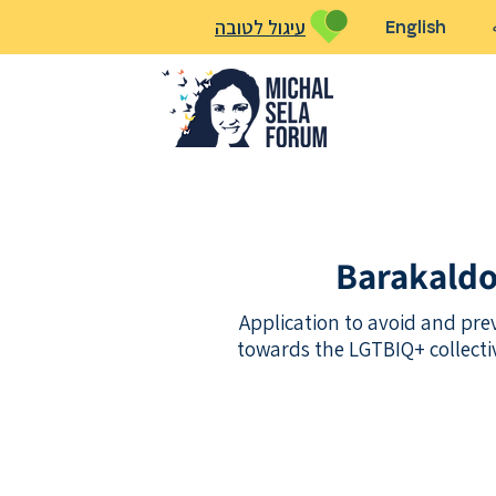
עיגול לטובה
English
Barakaldo
Application to avoid and prev
towards the LGTBIQ+ collecti