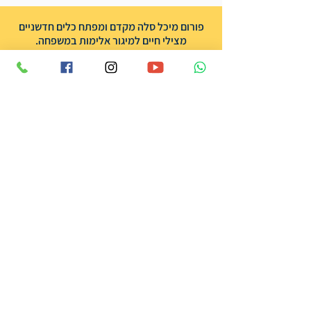
פורום מיכל סלה מקדם ומפתח כלים חדשניים
מצילי חיים למיגור אלימות במשפחה.
אנו מתקיימים מתרומות בלבד וכל סכום
משמעותי עבורנו.
לתמיכה בפעילות שלנו
אודות הפורום
שותפים
אודות מיכל סלה ז״ל
תרומה
צרו קשר
הצהרת נגישות