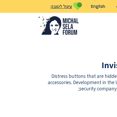
עיגול לטובה
English
Inv
Distress buttons that are hidde
accessories. Development in the 
security company -