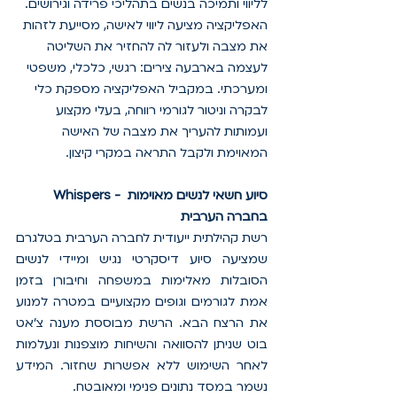
לליווי ותמיכה בנשים בתהליכי פרידה וגירושים. 
האפליקציה מציעה ליווי לאישה, מסייעת לזהות 
את מצבה ולעזור לה להחזיר את השליטה 
לעצמה בארבעה צירים: רגשי, כלכלי, משפטי 
ומערכתי. במקביל האפליקציה מספקת כלי 
לבקרה וניטור לגורמי רווחה, בעלי מקצוע 
ועמותות להעריך את מצבה של האישה 
המאוימת ולקבל התראה במקרי קיצון.
Whispers - סיוע חשאי לנשים מאוימות 
בחברה הערבית
רשת קהילתית ייעודית לחברה הערבית בטלגרם 
שמציעה סיוע דיסקרטי נגיש ומיידי לנשים 
הסובלות מאלימות במשפחה וחיבורן בזמן 
אמת לגורמים וגופים מקצועיים במטרה למנוע 
את הרצח הבא. הרשת מבוססת מענה צ'אט 
בוט שניתן להסוואה והשיחות מוצפנות ונעלמות 
לאחר השימוש ללא אפשרות שחזור. המידע 
נשמר במסד נתונים פנימי ומאובטח.