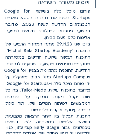
ויזמים מעוררי השראה
פורום מיכל סלה בשיתוף Google for 
Startups חשפו את נבחרת הסטארטאפים 
הטכנולוגיים החדשה לשנת 2023. מדובר 
בתשעה פתרונות טכנולוגיים חדשים למניעת 
אלימות כלפי נשים בביתן. 
ביום שני 29.11.23 נפתח המחזור הרביעי של 
התוכנית "Michal Sela Startup Academy". 
התוכנית תמשך שלושה חודשים במסגרתה 
מתקיימים מפגשים מקצועיים שבועיים לנבחרת 
החדשה. התוכנית מתקיימת בבניין Google for 
Startups Campus בתל אביב ומופעלת על 
ידי פורום מיכל סלה ו-Google for Startups. 
מדובר בתוכנית עילית, Tailor-Made, בה כל 
צוות יקבל מענה ממוקד על הצרכים 
המקצועיים לפיתוח המיזם שלו, תוך סיגול 
חשיבה עיסקית והקניית כלי יזמות. 
התכנית תכלול בין היתר הרצאות מקצועיות 
בנושאי אלימות במשפחה לצד נושאים 
טכנולוגים עבור Startup Early Stage, כגון: 
ולידציה של רעיון, מחקר שוק, אנליזת מתחרים, 