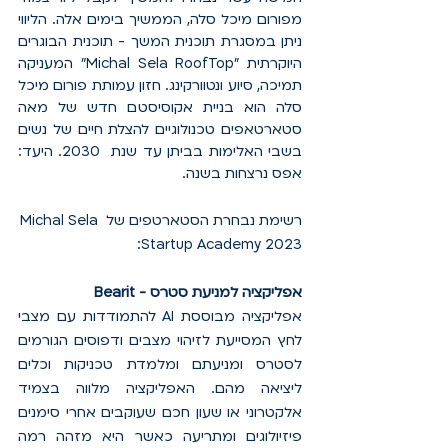
מפורום מיכל סלה, הממשיך בימים אלה. הליווי 
ניתן במסגרת תוכנית המשך - תוכנית הבוגרים 
היוקרתית "Michal Sela RoofTop" המעניקה 
תמיכה, סיוע ונטוורקינג. חזון עמותת פורום מיכל 
סלה הוא בניית אקוסיסטם חדש של מאה 
סטארטאפים טכנולוגיים להצלת חיים של נשים 
בשבי האלימות בביתן עד שנת  2030. היעד: 
אפס נרצחות בשנה. 
רשימת נבחרת הסטארטפים של Michal Sela 
Startup Academy 2023:
Bearit - אפליקציה למניעת סטרס
אפליקציה מבוססת AI להתמודדות עם מצבי 
לחץ המסייעת לזיהוי מצבים ודפוסים הגורמים 
לסטרס ומניעתם ומלמדת טכניקות וכלים 
ליציאה מהם. האפליקציה מלווה בצמיד 
אלקטרוני או שעון חכם שעוקבים אחרי סימנים 
פיזיולוגים ומתריעה כאשר היא מזהה רמה 