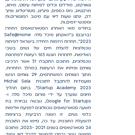
נטוורקינג, מודלים וכלים לפיתוח עיסקי, מיתוג, 
מרקטינג, גיוס כספים, פיצ'ינג, סטוריטלינג ופיצ' 
דק. ינתנו שעות ליווי עם מיטב המנטורים.ות 
ומפגשי יזמים.ות.
בחודש מאי האחרון הסטארטאפים התחרו 
(ברובם) ב"האקתון מיכל סלה Safe@Home 
2023", תחרות היזמות היחידה בישראל לפיתוח 
טכנולוגיות להצלת חיים של נשים בשבי 
האלימות. לתחרות הוגשו 165 רעיונות לפתרונות 
טכנולוגיים, מתוכם התקבלו 51 אשר הרכיבו 
צוותים ופיתחו את הרעיונות במהלך התחרות. 
מתוך הצוותים המשתתפים, 29 צוותים הגישו 
מועמדות להתקבל לתוכנית Michal Sela 
Startup Academy 2023". בתום תהליך 
מיונים שנערך על ידי פורום מיכל סלה ו-
Google for Startups, גובשה נבחרת בת 
תשעה סטארטאפים טכנולוגים למניעת אלימות 
כלפי נשים. זו השנה הרביעית ברציפות 
להפעלת התוכנית. עד כה, סיימו את התוכנית 
24 סטארטאפים בשנים 2021 -2023, מתוכם 
חמישה עשר נבחרו להמשיך לקבל ליווי צמוד 