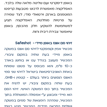
באופן דיסקרטי ועם שליטה מלאה שלה בלבד. 
האפליקציה מאפשרת לרכוש מטבעות קריפטו 
המוטמנים בארנק וירטואלי סודי, לצד שמירה 
על פרטיות מוחלטת. האפליקציה תציע 
למשתמשת להשקיע חלק מהכסף, באופן 
שיאפשר צבירת ריבית ורווח.
Safeshot  - זיהוי סם אונס באופן מיידי
מכשיר אמין וקומפקטי לזיהוי סם אונס במשקה 
באופן מיידי בעת שתיה במקום ציבורי. 
המכשיר מעוצב בגודל עט או בוחשן באורך 
כ-10 ס"מ, והוא מבוסס על פטנט שפותח 
באחת האוניברסיטאות בישראל לזיהוי שני סמי 
האונס הנפוצים ביותר בעולם - קטמין ו-GHB. 
בעת שתיה במקום ציבורי, יש להניח את 
המכשיר בתוך כוס המשקה האישי. זיהוי הסם 
הוא מיידי ומבוצע ע"י אמפולה המושתלת בתוך 
המכשיר, שמזהה הימצאות של סמים במשקה 
ושולחת התראה מיידית. המכשיר מגיע בשתי 