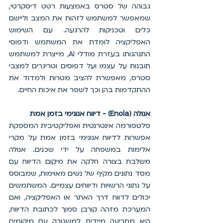
גבוהה של סטרס באמצעות רטט דיסקרטי, 
שמאפשר למשתמש לזהות את המצב וליישם 
כלים וטכניקות להרגעה. עם השימוש 
האפליקציה לומדת את המשתמש ודפוסי 
התנהגותו בעזרת מודלי AI, מייצרת למשתמש 
תובנות על עצמו ועל דפוסים וטריגרים למצבי 
סטרס, מאפשרת להציב מטרות ולמדוד את 
ההתקדמות בהן וכך לשפר את איכות החיים. 
אנולה (Enola) - דיווח אנונימי בזמן אמת
פלטפורמה אינטרנטית ואפליקטיבית המספקת 
אפשרות לדיווח אנונימי בזמן אמת על מקרי 
אלימות במשפחה על ידי שכנים. אנולה 
משלבת בצורה חלקה את מיקום הדיווח עם 
מסד נתונים מקיף של נשים מאוימות, שמבוסס 
על נתוני הרשויות ודיווחים עצמיים. המשתמשים 
יכולים לדווח דרך האתר או האפליקציה, ואם 
המערכת מזהה קורבן סמוך לכתובת הדיווח, 
היא מתריעה מיידית למשטרה עם מיקומים 