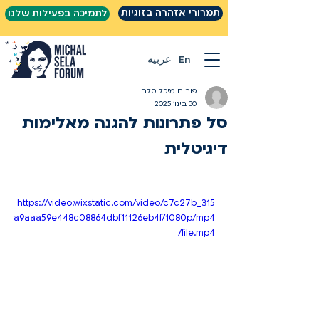
תמרורי אזהרה בזוגיות
לתמיכה בפעילות שלנו
En
عربيه
פורום מיכל סלה
30 בינו׳ 2025
סל פתרונות להגנה מאלימות
דיגיטלית
https://video.wixstatic.com/video/c7c27b_315
a9aaa59e448c08864dbf11126eb4f/1080p/mp4
/file.mp4