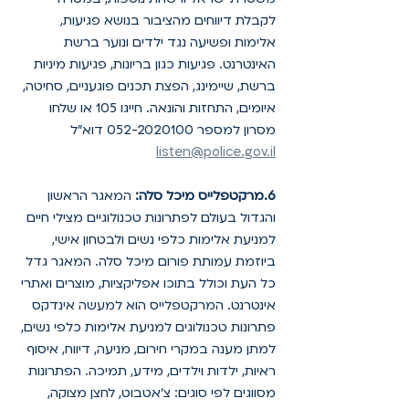
לקבלת דיווחים מהציבור בנושא פגיעות, 
אלימות ופשיעה נגד ילדים ונוער ברשת 
האינטרנט. פגיעות כגון בריונות, פגיעות מיניות 
ברשת, שיימינג, הפצת תכנים פוגעניים, סחיטה, 
איומים, התחזות והונאה. חייגו 105 או שלחו 
מסרון למספר 052-2020100 דוא"ל 
listen@police.gov.il
6.מרקטפלייס מיכל סלה:
 המאגר הראשון 
והגדול בעולם לפתרונות טכנולוגיים מצילי חיים 
למניעת אלימות כלפי נשים ולבטחון אישי, 
ביוזמת עמותת פורום מיכל סלה. המאגר גדל 
כל העת וכולל בתוכו אפליקציות, מוצרים ואתרי 
אינטרנט. המרקטפלייס הוא למעשה אינדקס 
פתרונות טכנולוגים למניעת אלימות כלפי נשים, 
למתן מענה במקרי חירום, מניעה, דיווח, איסוף 
ראיות, ילדות וילדים, מידע, תמיכה. הפתרונות 
מסווגים לפי סוגים: צ'אטבוט, לחצן מצוקה, 