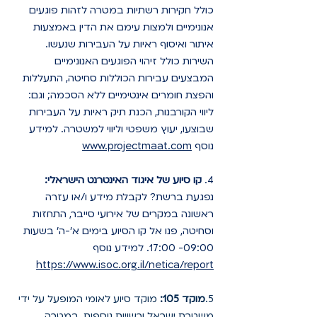
כולל חקירות רשתיות במטרה לזהות פוגעים 
אנונימיים ולמצות עימם את הדין באמצעות 
איתור ואיסוף ראיות על העבירות שנעשו. 
השירות כולל זיהוי הפוגעים האנונימיים 
המבצעים עבירות הכוללות סחיטה, התעללות 
והפצת חומרים אינטימיים ללא הסכמה; וגם: 
ליווי הקורבנות, הכנת תיק ראיות על העבירות 
שבוצעו, יעוץ משפטי וליווי למשטרה. למידע 
נוסף
www.projectmaat.com
4. 
קו סיוע של איגוד האינטרנט הישראלי:
נפגעת ברשת? לקבלת מידע ו/או עזרה 
ראשונה במקרים של אירועי סייבר, התחזות 
וסחיטה, פנו אל קו הסיוע בימים א'-ה' בשעות 
09:00- 17:00. למידע נוסף 
https://www.isoc.org.il/netica/report
5.
מוקד 105:
 מוקד סיוע לאומי המופעל על ידי 
משטרת ישראל ורשויות נוספות, במטרה 