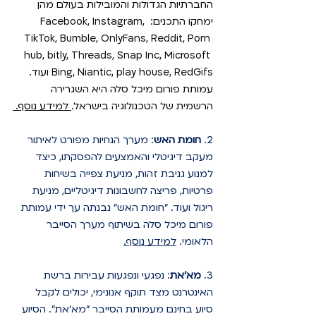
החברתיות הגדולות והמובילות בעולם מהן 
ימחקו התכנים: Facebook, Instagram, 
TikTok, Bumble, OnlyFans, Reddit, Porn 
hub, bitly, Threads, Snap Inc, Microsoft 
Bing, Niantic, play house, RedGifs ועוד. 
עמותת פורום מיכל סלה היא השגרירה 
הרשמית של הטכנולוגיה בישראל.
 למידע נוסף. 
2. 
חומת האש
: מערך הנחיות מפורט לאיתור 
מעקב דיגיטלי והאמצעים להפסקתו, כיצד 
למנוע גניבת זהות, מניעת צפייה בשיחות 
פרטיות, פריצה לחשבונות דיגיטליים, מניעת 
ריגול ועוד. "חומת האש" נבנתה עך ידי 
עמותת 
פורום מיכל סלה בשיתוף מערך הסייבר 
הלאומי.
למידע נוסף.
3. 
מא'את
: נפגעי ונפגעות עבירות ברשת 
האינטרנט מצד תוקף אנונימי, יכולים לקבל 
סיוע בחינם מעמותת הסייבר "
מא'את". הסיוע 