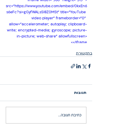
<iframe width="560" height="315" 
src="https://www.youtube.com/embed/0kxEn6
s6eFc?si=gGyfWALsSI8Z0MSt" title="YouTube 
video player" frameborder="0" 
allow="accelerometer; autoplay; clipboard-
write; encrypted-media; gyroscope; picture-
in-picture; web-share" allowfullscreen>
</iframe>
בתקשורת
תגובות
כתיבת תגובה...