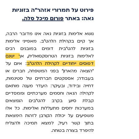
פירוט על תמרורי אזהר"ה בזוגיות 
גאה: באתר 
פורום מיכל סלה.
נושא אלימות בזוגיות גאה אינו מדובר הרבה, 
אך קיים בקהילת הלהט"ב.
 מאפייני אלימות 
בזוגיות להט"בית דומים במובנים רבים 
לאלימות בזוגיות הטרוסקסואלית
,
 אך
 ישנם 
דפוסים ייחודיים לקהילת הלהט"ב:
 איום על 
"הוצאה מהארון" בפני המשפחה, חברים או 
בעבודה; 
אספקטים
 חברתיים של סטיגמות, 
דחייה ובידוד, ובעיקר: היעדר מענה מותאם 
לקהילה הגאה וחסמים מערכתיים וממסדיים 
קבלת סיוע בקרב להט"בים הנמצאים 
במערכות יחסים מתעללות ואלימות. כל אלו 
משפיעים על יכולת הקורבן לזהות הימצאות 
בתוך קשר רעיל, למצוא תמיכה ולהצליח 
להיפרד בצורה בטוחה. 