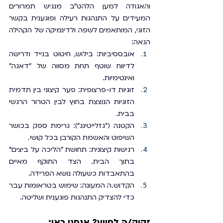
והאגודה למען הלהט"ב מנגיש תמרורים 
המעידים על התנהגות רעילה ופוגענית בקשר 
הזוגי, המותאמים לשפה ולדינמיקה של הקהילה 
הגאה:
אובססיביות: בילוש, חיטוט בנייד ודרישה 
לדיווח שוטף תחת מסווה של "דאגה" 
ואינטימיות.
זוגיות דו-פרצופית: פער קיצוני בין תדמית 
הזוגיות הנוצצת בחוץ לבין הטרור הרגשי 
בבית.
הקטנה ("גזלייטינג"): גרימת ספק בכושר 
השיפוט והאשמת הקורבן בכל קושי.
רגישות קיצונית: תחושת "הליכה על ביצים" 
בתוך הבית. הצד התוקף מאיים 
בהתאבדות כשעולה נושא הפרידה.
הקדוש.ה המעונה: שימוש בטראומות עבר 
כדי להצדיק התנהגות פוגענית ושליטה.
זקוק/ה לסיוע? אנחנו כאן: