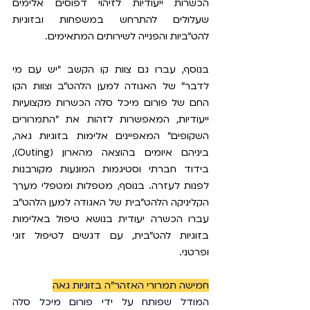
הכשרות ייעודיות לזיהוי דפוסים אלימים 
שעלולים להתרחש במשפחות ובזוגיות 
להט"ביות והפנייה לשירותים המתאימים. 
בנוסף, עברו גם צוות קו הקשב ״יש עם מי 
לדבר״ של האגודה למען הלהט״ב וצוות הקו 
החם של פורום מיכל סלה הכשרות מקצועיות 
ייעודיות, המאפשרות לזהות את "התמרורים 
השקופים" המאפיינים אלימות בזוגיות גאה, 
ביניהם איומים בהוצאה מהארון (Outing), 
בידוד חברתי וסטיגמות המונעות מקורבנות 
לפנות לעזרה. בנוסף, מטפלות ומטפלי מערך 
הקליניקה הלהט״בית של האגודה למען הלהט״ב 
עברו הכשרה יעודית בנושא טיפול באלימות 
בזוגיות להט״בית, עם דגשים לטיפול זוגי 
ופרטני. 
חמישה תמרורי האזהר״ה בזוגיות גאה
המודל שפותח על ידי פורום מיכל סלה 