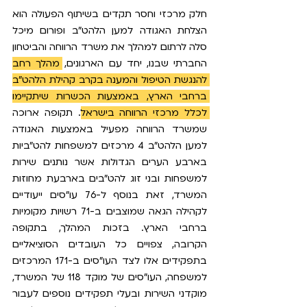
חלק מרכזי וחסר תקדים בשיתוף הפעולה הוא 
הצלחת האגודה למען הלהט"ב ופורום מיכל 
סלה לרתום למהלך את משרד הרווחה והביטחון 
החברתי שבנו, יחד עם הארגונים, 
מהלך רחב 
להנגשת הטיפול והמענה בקרב קהילת הלהט"ב 
ברחבי הארץ, באמצעות הכשרות שיתקיימו 
לכלל מרכזי הרווחה בישראל.
 תקופה ארוכה 
שמשרד הרווחה מפעיל באמצעות האגודה 
למען הלהט"ב 4 מרכזים למשפחות להט"ביות 
בארבע הערים הגדולות אשר נותנים שירות 
למשפחות ובני זוג להט"בים בארבעת מחוזות 
המשרד, זאת בנוסף ל-76 עו"סים ייעודיים 
לקהילה הגאה שמוצבים ב-71 רשויות מקומיות 
ברחבי הארץ. בזכות המהלך, בתקופה 
הקרובה, צפויים כל העובדים הסוציאליים 
בתפקידים אלו לצד העו"סים ב-171 המרכזים 
למשפחה, העו"סים של מוקד 118 של המשרד, 
מוקדני השירות ובעלי תפקידים נוספים לעבור 