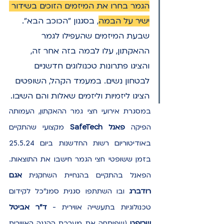
הגמר בחרו את המיזמים הזוכים בשידור 
ישיר על הבמה
, בסגנון "הכוכב הבא". 
שבעת המיזמים שהעפילו לגמר 
ההאקתון, עלו לבמה בזה אחר זה, 
והציגו פתרונות טכנולוגים חדשניים 
לבטחון נשים. במעמד הקהל, השופטים 
הציגו ליזמיות וליזמים שאלות והם השיבו.
במסגרת אירועי חצי גמר ההאקתון, העמותה 
הפיקה 
פאנל SafeTech
 מקצועי שהתקיים 
באודיטוריום רשות החדשנות ביום 25.5.24 
בזמן ששופטי חצי הגמר חישבו את התוצאות. 
הפאנל בהתקיים בהנחיית השחקנית 
אגם 
רודברג
 ובו השתתפו סגנית סמנ"כל לקידום 
טכנולוגיות בתעשייה אווירית - 
ד"ר אביטל 
שריפט
 (שפיתחה את מערכת ההגנה האווירית 