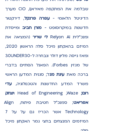
שבלמה את המתקפה מאיראן), CIO מערך 
הדיגיטל הלאומי - 
עפרה פרנקל
, דירקטור 
חדשנות במיקרוסופט - 
מורן חביב
 ומייסדת 
ומנכ"לית Relyon AI 
לי שריר
 (המציאה את 
המיזם בהאקתון מיכל סלה הראשון 2020, 
ומאז גייסה מליון דולר ונבחרה ל-30UNDER30 
של מגזין Forbes). הפאנל הסתיים בדברי 
ברכה מאת 
עינת מג
ל; סגנית המדען הראשי 
משרד המדע החדשנות והטכנולוגיה, 
עדי 
רום;
 Head of Engineering ,Waze ו
יצחק 
אפריאט
; סמנכ״ל חטיבת פיתוח, Align 
Technology אשר הכריז גם על על 7 
המיזמים המנצחים בחצי גמר האקתון מיכל 
סלה.