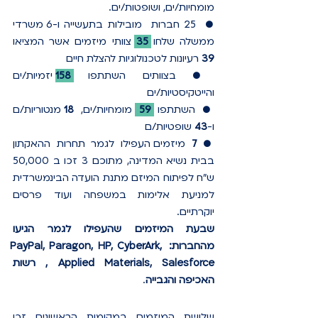
מומחיות/ים, ושופטות/ים.
●  25 חברות  מובילות בתעשייה ו-6 משרדי 
ממשלה שלחו 
35 
צוותי מיזמים אשר המציאו 
39 
רעיונות לטכנולוגיות להצלת חיים
● בצוותים השתתפו 
158 
יזמיות/ים 
והייטקיסטיות/ים  
● השתתפו 
59 
מומחיות/ים, 
18 
מנטוריות/ם 
ו-
43 
שופטיות/ם 
● 
7 
מיזמים העפילו לגמר תחרות ההאקתון 
בבית נשיא המדינה, מתוכם 3 זכו ב 50,000 
ש"ח לפיתוח המיזם מתנת הועדה הבינמשרדית 
למניעת אלימות במשפחה ועוד פרסים 
יוקרתיים.
שבעת המיזמים שהעפילו 
לגמר הגיעו 
מהחברות: PayPal, Paragon, HP, CyberArk, 
Applied Materials, Salesforce , רשות 
האכיפה והגבייה
.
שלושת המיזמים במקומות הראשונים זכו 