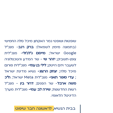
שופטות ושופטי גמר האקתון מיכל סלה החמישי 
(בתמונה מימין לשמאל): 
ברק רגב
- מנכ"ל 
Google ישראל; 
מייסם ג'לג'ולי
- מנכ"לית 
צופן-תשביק; 
יזהר שי
 - שר המדע והטכנולוגיה 
לשעבר ויזם הייטק; 
לילי בן עמי-
 מנכ"לית פורום 
מיכל סלה; 
יצחק הרצוג- 
נשיא מדינת ישראל 
;
 עדי סופר תאני-
 מנכ"לית Meta ישראל; 
ח"כ 
משה ארבל
- שר הפנים; 
דרור בין 
- מנכ"ל 
רשות החדשנות; 
שירה לב עמי-
 מנכ"לית מערך 
הדיגיטל הלאומי. 
בבית הנשיא
, לראשונה חבר שיפוט 