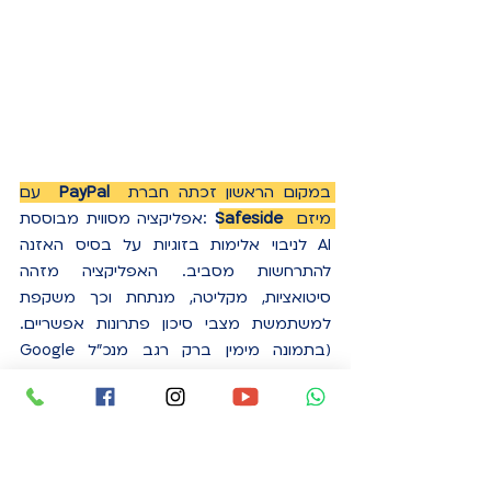
במקום הראשון זכתה חברת  
PayPal  
עם 
מיזם  
Safeside
 :אפליקציה מסווית מבוססת 
AI לניבוי אלימות בזוגיות על בסיס האזנה 
להתרחשות מסביב. האפליקציה מזהה 
סיטואציות, מקליטה, מנתחת וכך משקפת 
למשתמשת מצבי סיכון פתרונות אפשריים. 
(בתמונה מימין ברק רגב מנכ"ל Google 
ישראל, הנשיא יצחק הרצוג; נציגי חברת PayPal 
זוכי המקום הראשון בתחרות ההאקתון ולי
לי בן 
עמי, מנכ"לית פורום מיכל סלה). 