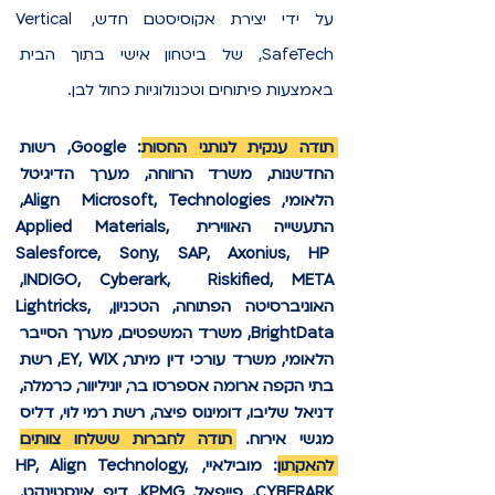
על ידי יצירת אקוסיסטם חדש, Vertical 
SafeTech, של ביטחון אישי בתוך הבית 
באמצעות פיתוחים וטכנולוגיות כחול לבן. 
תודה ענקית לנותני החסות:
 Google, רשות 
החדשנות, משרד הרווחה, מערך הדיגיטל 
הלאומי, Align  Microsoft, Technologies, 
התעשייה האווירית Applied Materials, 
Salesforce, Sony, SAP, Axonius, HP 
INDIGO, Cyberark,  Riskified, META, 
האוניברסיטה הפתוחה, הטכניון, Lightricks, 
BrightData, משרד המשפטים, מערך הסייבר 
הלאומי, משרד עורכי דין מיתר, EY, WIX, רשת 
בתי הקפה ארומה אספרסו בר, יוניליוור, כרמלה, 
דניאל שליבו, דומינוס פיצה, רשת רמי לוי, דליס 
מגשי אירוח. 
תודה לחברות ששלחו צוותים 
להאקתון:
 מובילאיי, HP, Align Technology, 
CYBERARK, פייפאל, KPMG, דיפ אינסטינקט, 