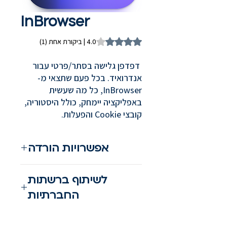
InBrowser
is 4.0 out of five stars based on 1 review
4.0 | ביקורת אחת (1)
דפדפן גלישה בסתר/פרטי עבור
אנדרואיד. בכל פעם שתצאי מ-
InBrowser, כל מה שעשית
באפליקציה יימחק, כולל היסטוריה,
קובצי Cookie והפעלות.
אפשרויות הורדה
הורדה לאנדרואיד
לשיתוף ברשתות
הורדה לאייפון
החברתיות