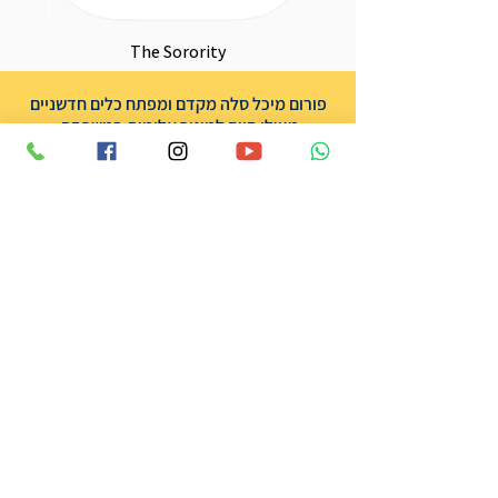
The Sorority
פורום מיכל סלה מקדם ומפתח כלים חדשניים
מצילי חיים למיגור אלימות במשפחה.
אנו מתקיימים מתרומות בלבד וכל סכום
משמעותי עבורנו.
לתמיכה בפעילות שלנו
אודות הפורום
שותפים
אודות מיכל סלה ז״ל
תרומה
צרו קשר
הצהרת נגישות